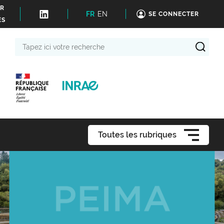
ER
FR
EN
SE CONNECTER
ÉS
Tapez
ici
votre
recherche
Toutes les rubriques